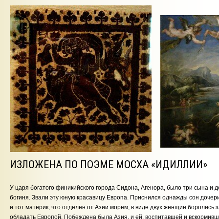
ИЗЛОЖЕНА ПО ПОЭМЕ МОСХА «ИДИЛЛИИ»
У царя богатого финикийского города Сидона, Агенора, было три сына и д
богиня. Звали эту юную красавицу Европа. Приснился однажды сон дочери
и тот материк, что отделен от Азии морем, в виде двух женщин боролись
обладать Европой. Побеждена была Азия, и ей, воспитавшей и вскормивш