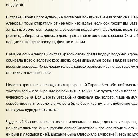
ее другой.
В страхе Европа проснулась, не могла она понять значения этого сна. С
Агенора, чтобы отвратили от нее боги несчастье, если сон грозит им. За
затканные золотом, пошла она со своими подругами на зеленый, покрытый 
резвясь, собирали сидонские девы цветы в свои золотые корзины. Они 
нарциссы, пестрые крокусы, фиалки и лилии.
Сама же дочь Агенора, блистая красой своей среди подруг, подобно Афро
собирала в свою золотую корзиночку одни лишь алые розы. Набрав цветов
веселый хоровод. Их молодые голоса далеко разносились по цветущему л
его тихий ласковый плеск.
Недолго пришлось наслаждаться прекрасной Европе беззаботной жизнью.
тучегонитель Зевс, и решил ее похитить. Чтобы не испугать своим появл
чудесного быка. Вся шерсть
Зевса-быка
сверкала, как золото, лишь на лбу
серебряное пятно, золотые же рога быка были изогнуты, подобно молодо
он в лучах пурпурного заката.
Чудесный бык появился на поляне и легкими шагами, едва касаясь травы,
не испугались его, они окружили дивное животное и ласково гладили его. 
ей руки и ласкался к ней. Дыхание быка благоухало амврозией, весь возд