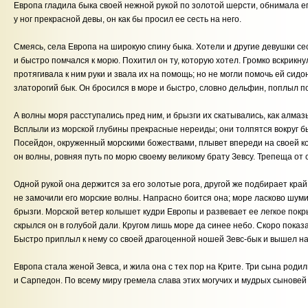
Европа гладила быка своей нежной рукой по золотой шерсти, обнимала его
у ног прекрасной девы, он как бы просил ее сесть на него.
Смеясь, села Европа на широкую спину быка. Хотели и другие девушки сес
и быстро помчался к морю. Похитил он ту, которую хотел. Громко вскрикну
протягивала к ним руки и звала их на помощь; но не могли помочь ей сидон
златорогий бык. Он бросился в море и быстро, словно дельфин, поплыл п
А волны моря расступались пред ним, и брызги их скатывались, как алмазы
Всплыли из морской глубины прекрасные нереиды; они толпятся вокруг бы
Посейдон, окруженный морскими божествами, плывет впереди на своей к
он волны, ровняя путь по морю своему великому брату Зевсу. Трепеща от 
Одной рукой она держится за его золотые рога, другой же подбирает край
не замочили его морские волны. Напрасно боится она; море ласково шуми
брызги. Морской ветер колышет кудри Европы и развевает ее легкое покр
скрылся он в голубой дали. Кругом лишь море да синее небо. Скоро показ
Быстро приплыл к нему со своей драгоценной ношей
Зевс-бык
и вышел на
Европа стала женой Зевса, и жила она с тех пор на Крите. Три сына роди
и Сарпедон. По всему миру гремела слава этих могучих и мудрых сыновей