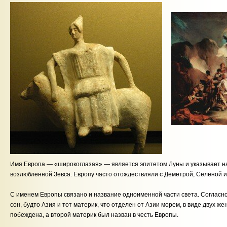
Имя Европа — «широкоглазая» — является эпитетом Луны и указывает н
возлюбленной Зевса. Европу часто отождествляли с Деметрой, Селеной и
С именем Европы связано и название одноименной части света. Согласн
сон, будто Азия и тот материк, что отделен от Азии морем, в виде двух ж
побеждена, а второй материк был назван в честь Европы.