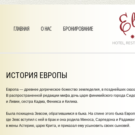
ГЛАВНАЯ
О НАС
БРОНИРОВАНИЕ
HOTEL, RES
ИСТОРИЯ ЕВРОПЫ
Европа — древнее догреческое божество земледелия, в позднейших сказа
В распространенной редакции мифа дочь царя финикийского города Сидо
и Ливии, сестра Кадма, Феникса и Килика.
Была похищена Зевсом, обратившимся в быка. На спине этого быка Европ
где Зевс вступил с ней в брак и она родила Миноса, Сарпедона и Радаман
в жены Астерию, царю Крита, и приказал ему усыновить своих сыновей.