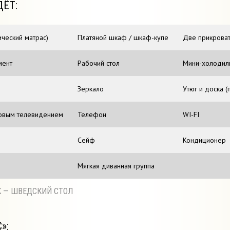
ДЁТ:
ический матрас)
Платяной шкаф / шкаф-купе
Две прикрова
мент
Рабочий стол
Мини-холодил
Зеркало
Утюг и доска (
ковым телевидением
Телефон
WI-FI
Сейф
Кондиционер
Мягкая диванная группа
К — ШВЕДСКИЙ СТОЛ
»: