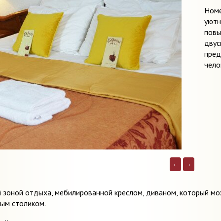
Номе
уютн
повы
двус
пред
чело
←
→
зоной отдыха, мебилированной креслом, диваном, который мо
ным столиком.