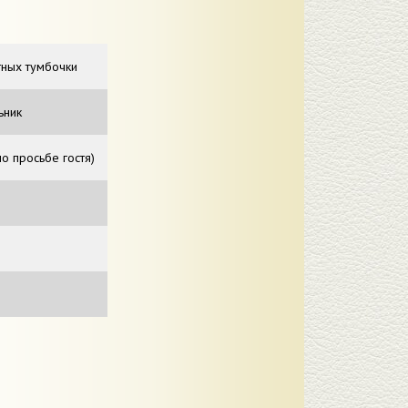
тных тумбочки
ьник
по просьбе гостя)